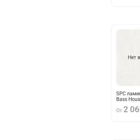
Нет 
SPC ламин
Bass Hous
2 06
От