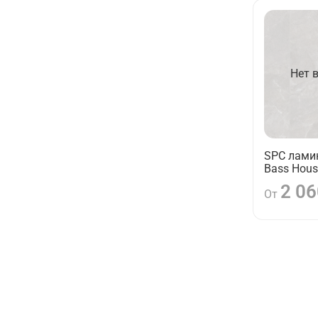
Нет 
SPC ламин
Bass Hous
2 06
От