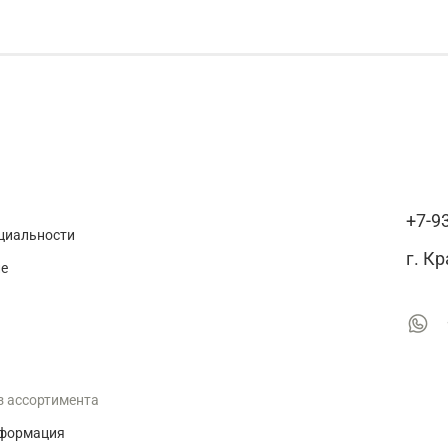
+7-9
циальности
г. К
ие
з ассортимента
нформация