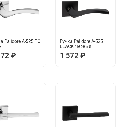
а Palidore А-525 РС
Ручка Palidore А-525
м
BLACK Чёрный
572 ₽
1 572 ₽