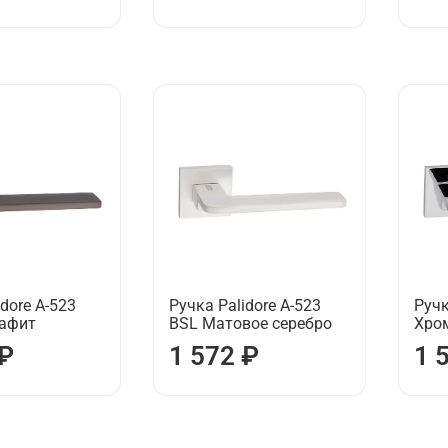
dore А-523
Ручка Palidore А-523
Ручк
рафит
BSL Матовое серебро
Хро
 ₽
1 572 ₽
1 