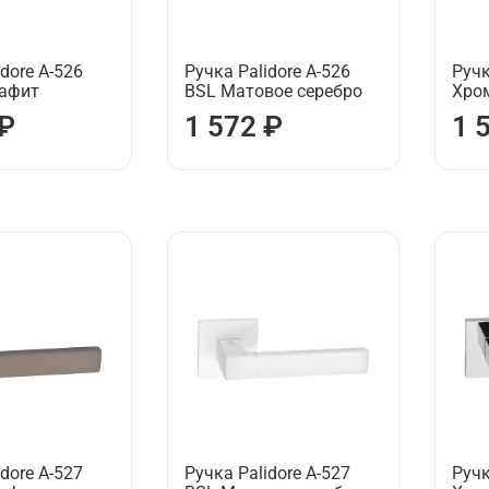
dore А-526
Ручка Palidore А-526
Ручк
рафит
BSL Матовое серебро
Хро
 ₽
1 572 ₽
1 
dore А-527
Ручка Palidore А-527
Ручк