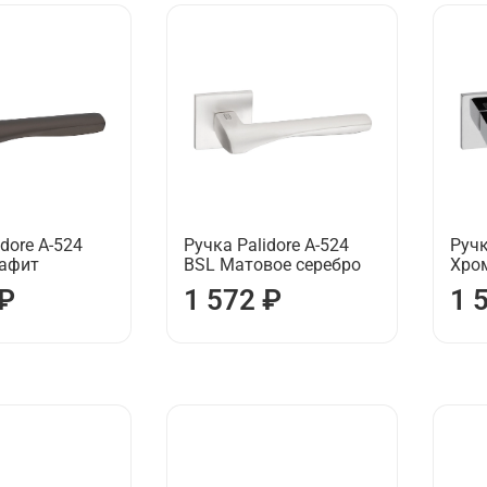
dore А-524
Ручка Palidore А-524
Ручк
рафит
BSL Матовое серебро
Хро
 ₽
1 572 ₽
1 