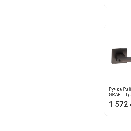
Ручка Pali
GRAFIT Г
1 572