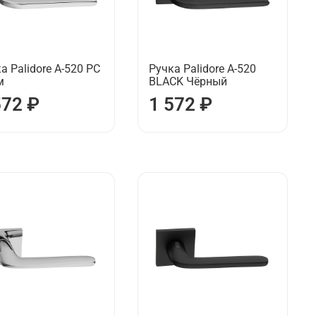
а Palidore А-520 РС
Ручка Palidore А-520
м
BLACK Чёрный
572 ₽
1 572 ₽