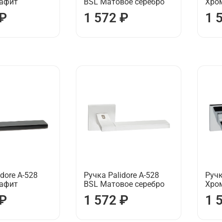
рафит
BSL Матовое серебро
Хро
 ₽
1 572 ₽
1 
dore А-528
Ручка Palidore А-528
Ручк
рафит
BSL Матовое серебро
Хро
 ₽
1 572 ₽
1 