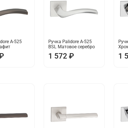
dore А-525
Ручка Palidore А-525
Ручк
рафит
BSL Матовое серебро
Хро
 ₽
1 572 ₽
1 