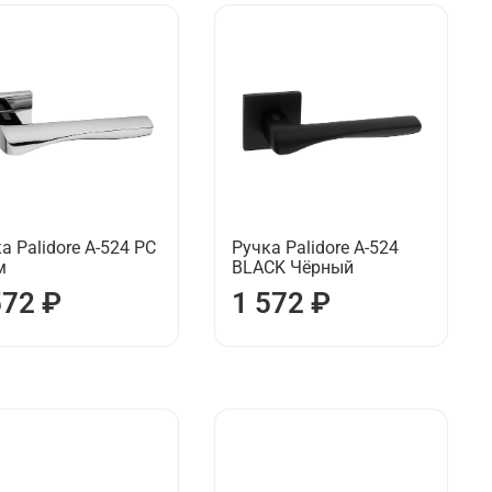
а Palidore А-524 РС
Ручка Palidore А-524
м
BLACK Чёрный
572 ₽
1 572 ₽