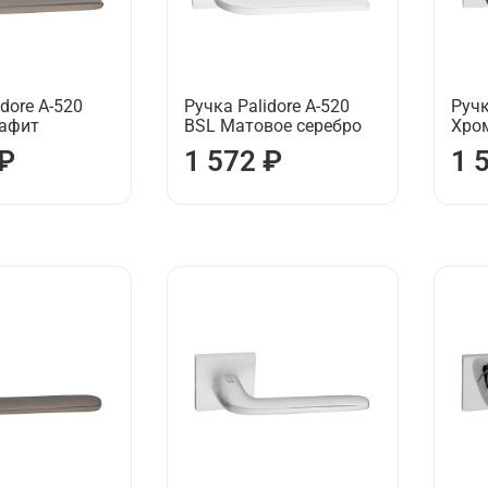
dore А-520
Ручка Palidore А-520
Ручк
рафит
BSL Матовое серебро
Хро
 ₽
1 572 ₽
1 