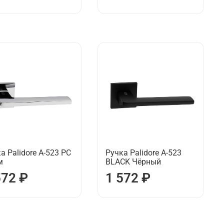
а Palidore А-523 РС
Ручка Palidore А-523
м
BLACK Чёрный
572 ₽
1 572 ₽