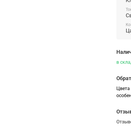
К
компа
То
С
Ко
Ц
Налич
в скла
Обрат
Цвета 
особен
Отзы
Отзыв