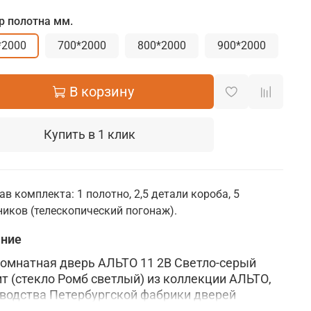
р полотна мм.
*2000
700*2000
800*2000
900*2000
В корзину
Купить в 1 клик
ав комплекта: 1 полотно, 2,5 детали короба, 5
иков (телескопический погонаж).
ание
мнатная дверь АЛЬТО 11 2В Светло-серый
т (стекло Ромб светлый) из коллекции АЛЬТО,
водства Петербургской фабрики дверей
ris (Веллдорис)
изготовлена по царговой