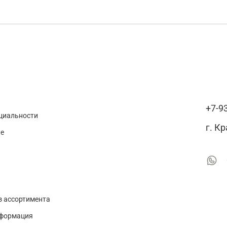
+7-9
циальности
г. К
ие
з ассортимента
нформация