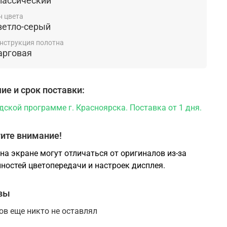
лассический
нии "Ярдеко".
н цвета
ветло-серый
нструкция полотна
арговая
ие и срок поставки:
дской программе г. Красноярска. Поставка от 1 дня.
ите внимание!
на экране могут отличаться от оригиналов из-за
ностей цветопередачи и настроек дисплея.
вы
ов еще никто не оставлял