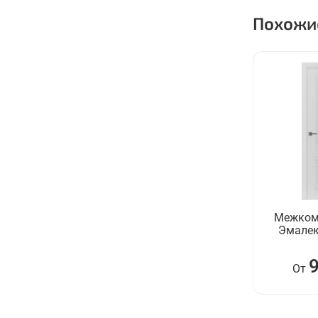
Похожи
Межком
Эмалек
От