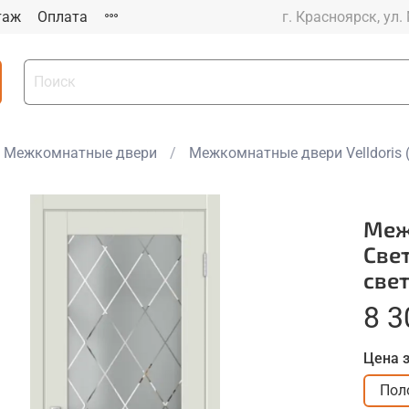
таж
Оплата
г. Красноярск, ул.
Межкомнатные двери
Межкомнатные двери Velldoris 
Меж
Све
све
8 3
Цена 
Пол