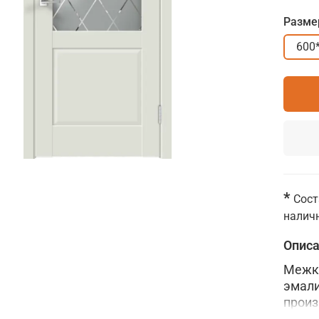
Разме
600
*
Сост
наличн
Опис
Межко
эмали
произ
Velldo