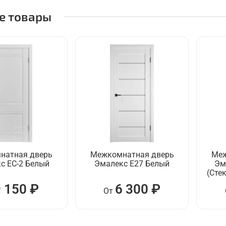
е товары
натная дверь
Межкомнатная дверь
Меж
с ЕC-2 Белый
Эмалекс E27 Белый
Эм
(Сте
9 150 ₽
6 300 ₽
От