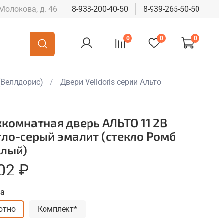
 Молокова, д. 46
8-933-200-40-50
8-939-265-50-50
0
0
0
(Веллдорис)
Двери Velldoris серии Альто
комнатная дверь АЛЬТО 11 2В
тло-серый эмалит (стекло Ромб
тлый)
02 ₽
за
отно
Комплект*