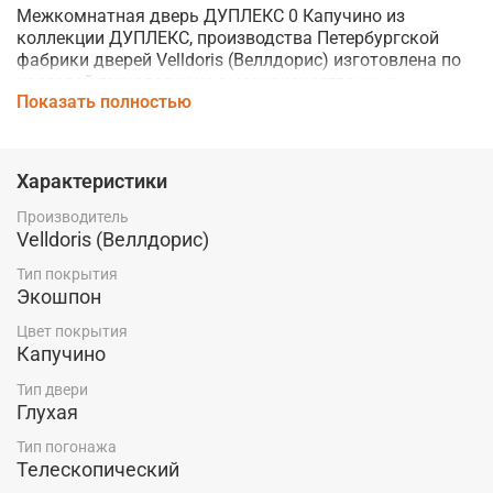
Межкомнатная дверь ДУПЛЕКС 0 Капучино из
коллекции ДУПЛЕКС, производства Петербургской
фабрики дверей
Velldoris (Веллдорис)
изготовлена по
царговой технологии из высококачественных,
Показать полностью
современных материалов.
Благодаря использованию экошпона, дверь устойчива
к механическим повреждениям и влаге, что делает ее
Характеристики
хорошим выбором для любого помещения.
Производитель
Телескопический тип погонажа обеспечивает простоту
Velldoris (Веллдорис)
установки.
Тип покрытия
Купить межкомнатную дверь ДУПЛЕКС 0 Капучино от
Экошпон
фабрики дверей
Velldoris
по низкой цене
производителя со склада в Красноярске Вы можете в
Цвет покрытия
Капучино
магазине компании "Ярдеко".
Тип двери
Глухая
Тип погонажа
Телескопический