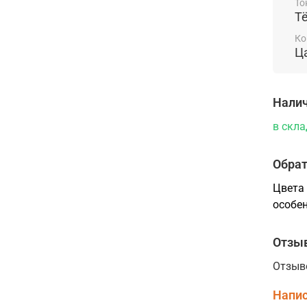
То
Т
Ко
Ц
Налич
в скла
Обрат
Цвета 
особен
Отзы
Отзыв
Напис