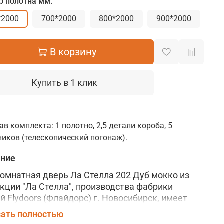
р полотна мм.
*2000
700*2000
800*2000
900*2000
В корзину
Купить в 1 клик
ав комплекта: 1 полотно, 2,5 детали короба, 5
иков (телескопический погонаж).
ание
мнатная дверь Ла Стелла 202 Дуб мокко из
кции "Ла Стелла", производства фабрики
й Flydoors (Флайдорс) г. Новосибирск, имеет
вую конструкцию, изготовлена по
ать полностью
ромочной" технологии из высококачественных