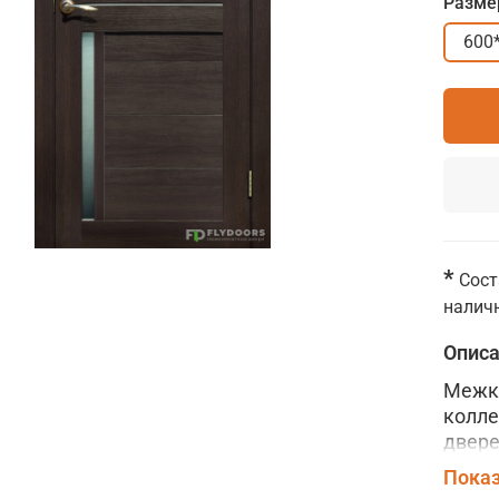
Разме
600
*
Сост
наличн
Опис
Межко
колле
двере
царго
Показ
"беск