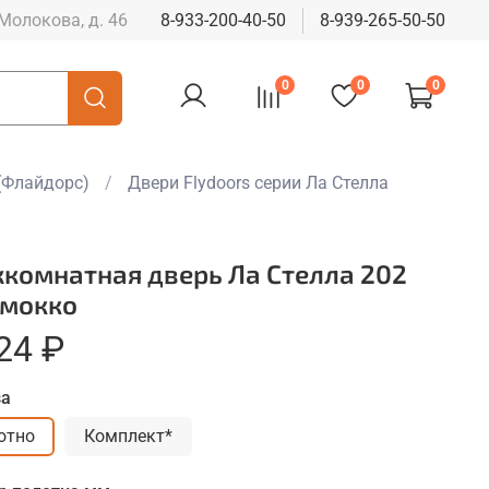
 Молокова, д. 46
8-933-200-40-50
8-939-265-50-50
0
0
0
(Флайдорс)
Двери Flydoors серии Ла Стелла
комнатная дверь Ла Стелла 202
 мокко
24 ₽
за
отно
Комплект*