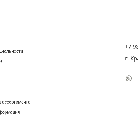
+7-9
циальности
г. К
ие
з ассортимента
нформация