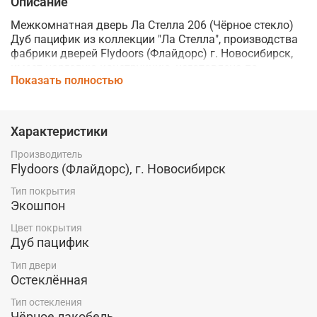
Описание
Межкомнатная дверь Ла Стелла 206 (Чёрное стекло)
Дуб пацифик из коллекции "Ла Стелла", производства
фабрики дверей Flydoors (Флайдорс) г. Новосибирск,
имеет царговую конструкцию, изготовлена по
Показать полностью
"бескромочной" технологии из высококачественных
материалов.
Дверь имеет прочное многослойное покрытие
Характеристики
экошпон которое обладает высокими
эксплуатационными и износостойкими
Производитель
характеристиками.
Flydoors (Флайдорс), г. Новосибирск
Используемый в данной модели телескопический
Тип покрытия
погонаж значительно упрощает процесс установки.
Экошпон
Купить межкомнатную дверь Ла Стелла 206 (Чёрное
Цвет покрытия
Дуб пацифик
стекло) Дуб пацифик по выгодной цене производителя
со склада в Красноярске Вы можете в магазине
Тип двери
компании "Ярдеко".
Остеклённая
Тип остекления
Чёрное лакобель