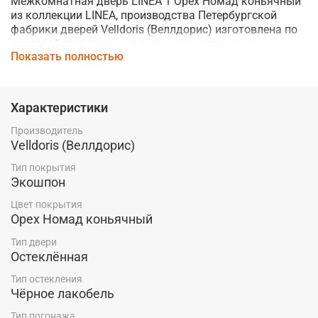
Межкомнатная дверь LINEA 1 Орех Номад коньячный
из коллекции LINEA, производства Петербургской
фабрики дверей
Velldoris (Веллдорис)
изготовлена по
царговой технологии из высококачественных,
Показать полностью
современных материалов.
Благодаря использованию экошпона, дверь устойчива
к механическим повреждениям и влаге, что делает ее
Характеристики
хорошим выбором для любого помещения.
Производитель
Стекло Чёрное лакобель придает модели
Velldoris (Веллдорис)
элегантность.
Тип покрытия
Телескопический тип погонажа обеспечивает простоту
Экошпон
установки.
Цвет покрытия
Купить межкомнатную дверь LINEA 1 Орех Номад
Орех Номад коньячный
коньячный от фабрики дверей
Velldoris
по низкой цене
Тип двери
производителя со склада в Красноярске Вы можете в
Остеклённая
магазине компании "Ярдеко".
Тип остекления
Чёрное лакобель
Тип погонажа