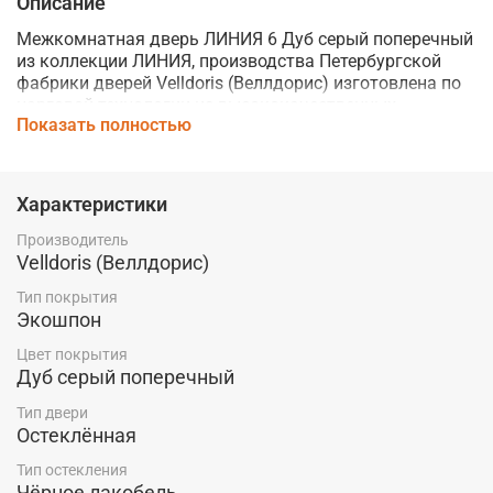
Описание
Межкомнатная дверь ЛИНИЯ 6 Дуб серый поперечный
из коллекции ЛИНИЯ, производства Петербургской
фабрики дверей
Velldoris (Веллдорис)
изготовлена по
царговой технологии из высококачественных,
Показать полностью
современных материалов.
Благодаря использованию экошпона, дверь устойчива
к механическим повреждениям и влаге, что делает ее
Характеристики
хорошим выбором для любого помещения.
Производитель
Стекло Чёрное лакобель придает модели
Velldoris (Веллдорис)
элегантность.
Тип покрытия
Телескопический тип погонажа обеспечивает простоту
Экошпон
установки.
Цвет покрытия
Купить межкомнатную дверь ЛИНИЯ 6 Дуб серый
Дуб серый поперечный
поперечный от фабрики дверей
Velldoris
по низкой
Тип двери
цене производителя со склада в Красноярске Вы
Остеклённая
можете в магазине компании "Ярдеко".
Тип остекления
Чёрное лакобель