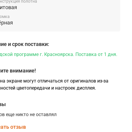
нструкция полотна
сноярске Вы можете в магазине компании
итовая
ко".
омка
ёрная
ие и срок поставки:
дской программе г. Красноярска. Поставка от 1 дня.
ите внимание!
на экране могут отличаться от оригиналов из-за
ностей цветопередачи и настроек дисплея.
вы
ов еще никто не оставлял
ать отзыв