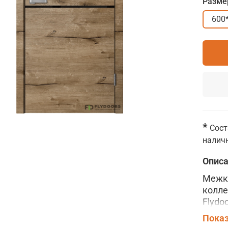
Разме
600
*
Сост
наличн
Опис
Межко
колле
Flydo
карка
Показ
высок