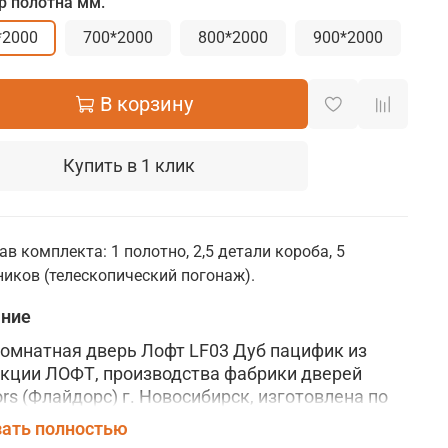
р полотна мм.
*2000
700*2000
800*2000
900*2000
В корзину
Купить в 1 клик
ав комплекта: 1 полотно, 2,5 детали короба, 5
иков (телескопический погонаж).
ание
мнатная дверь Лофт LF03 Дуб пацифик из
кции ЛОФТ, производства фабрики дверей
ors (Флайдорс) г. Новосибирск, изготовлена по
сно-щитовой технологии из
ать полностью
окачественных материалов.