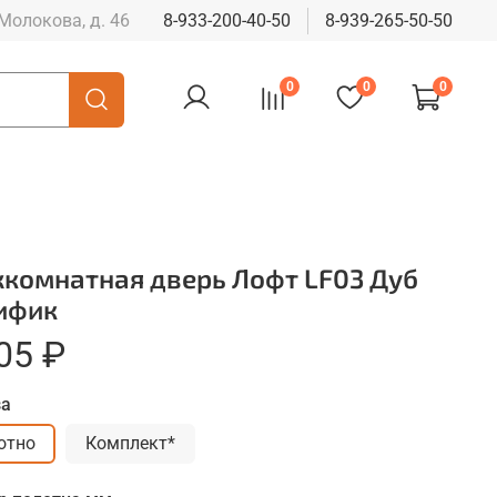
 Молокова, д. 46
8-933-200-40-50
8-939-265-50-50
0
0
0
комнатная дверь Лофт LF03 Дуб
ифик
05 ₽
за
отно
Комплект*