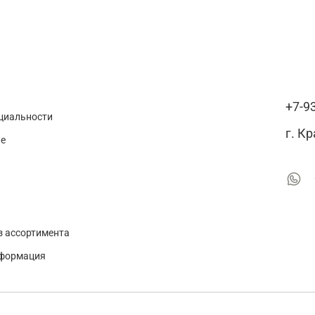
+7-9
циальности
г. К
ие
з ассортимента
нформация