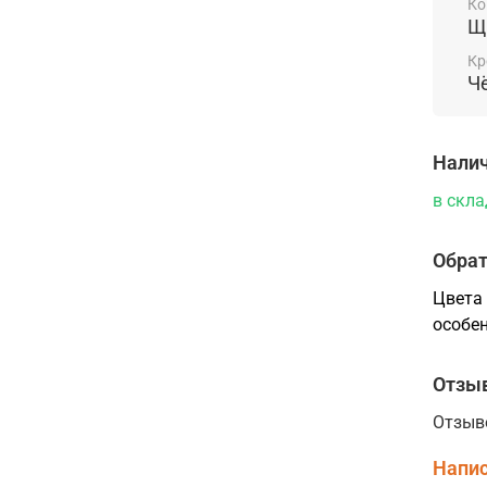
Ко
в Кра
Щ
"Ярде
Кр
Ч
Налич
в скла
Обрат
Цвета 
особен
Отзы
Отзыв
Напис