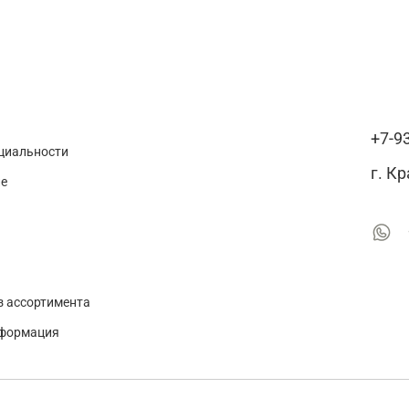
+7-9
циальности
г. К
ие
з ассортимента
нформация