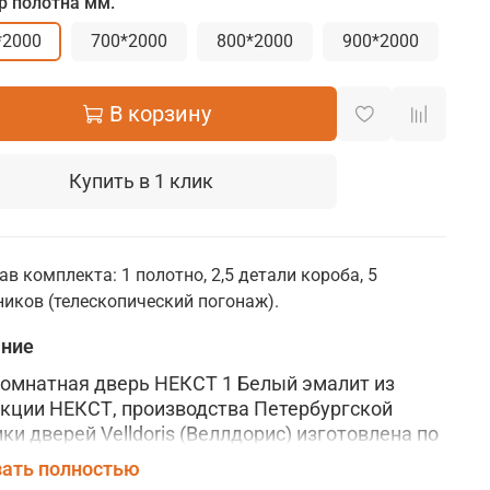
р полотна мм.
*2000
700*2000
800*2000
900*2000
В корзину
Купить в 1 клик
ав комплекта: 1 полотно, 2,5 детали короба, 5
иков (телескопический погонаж).
ание
мнатная дверь НЕКСТ 1 Белый эмалит из
кции НЕКСТ, производства Петербургской
ки дверей
Velldoris (Веллдорис)
изготовлена по
вой технологии из высококачественных,
ать полностью
менных материалов.