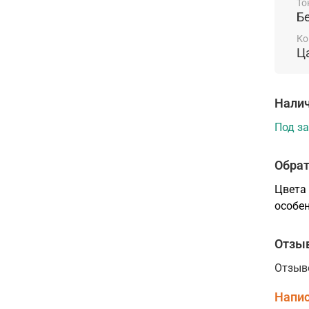
То
Б
Ко
Ц
Налич
Под за
Обрат
Цвета 
особен
Отзы
Отзыв
Напис