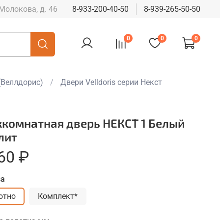
 Молокова, д. 46
8-933-200-40-50
8-939-265-50-50
0
0
0
(Веллдорис)
Двери Velldoris серии Некст
комнатная дверь НЕКСТ 1 Белый
лит
60 ₽
за
отно
Комплект*