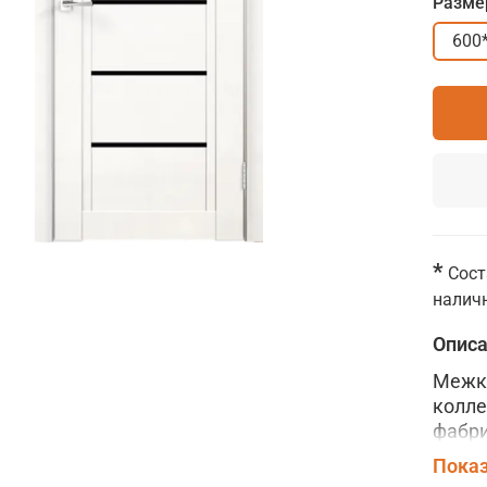
Разме
600
*
Сост
наличн
Опис
Межко
колле
фабри
царго
Показ
совре