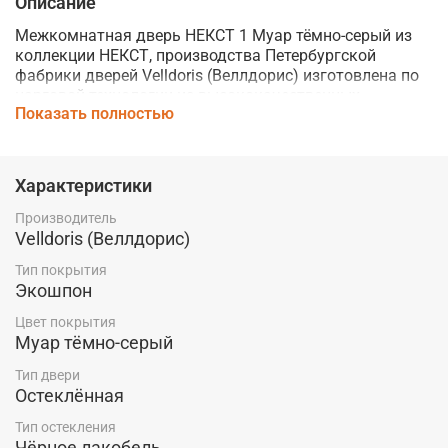
Описание
Межкомнатная дверь НЕКСТ 1 Муар тёмно-серый из
коллекции НЕКСТ, производства Петербургской
фабрики дверей
Velldoris (Веллдорис)
изготовлена по
царговой технологии из высококачественных,
Показать полностью
современных материалов.
Благодаря использованию экошпона, дверь устойчива
к механическим повреждениям и влаге, что делает ее
Характеристики
идеальным выбором для любого помещения.
Производитель
Стекло Чёрное лакобель придает модели элегантность
Velldoris (Веллдорис)
и стиль.
Тип покрытия
Телескопический тип погонажа обеспечивает простоту
Экошпон
установки.
Цвет покрытия
Купить межкомнатную дверь НЕКСТ 1 Муар тёмно-
Муар тёмно-серый
серый от фабрики дверей
Velldoris
по низкой цене
Тип двери
производителя со склада в Красноярске Вы можете в
Остеклённая
магазине компании "Ярдеко".
Тип остекления
Чёрное лакобель