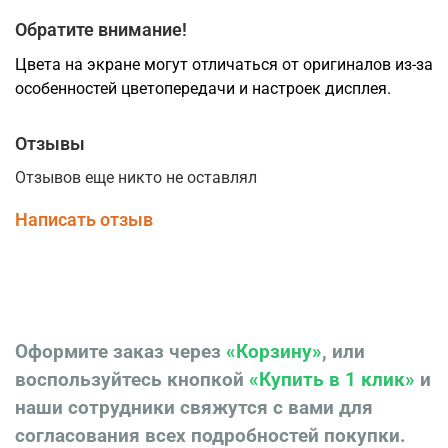
Купить межкомнатную дверь Неаполь 202 с чёрным
Обратите внимание!
алюминиевым молдингом и алюминиевой кромкой SB
(матовый чёрный) с 4-х сторон по низкой цене от
Цвета на экране могут отличаться от оригиналов из-за
производителя со склада в Красноярске Вы можете в
особенностей цветопередачи и настроек дисплея.
салоне-магазине компании "Ярдеко".
Отзывы
Отзывов еще никто не оставлял
Написать отзыв
Оформите заказ через
«Корзину»
, или
воспользуйтесь кнопкой
«Купить в 1 клик»
и
наши сотрудники свяжутся с вами для
согласования всех подробностей покупки.