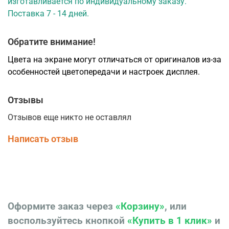
изготавливается по индивидуальному заказу.
Купить межкомнатную дверь Неаполь 211 с Белым
Поставка 7 - 14 дней.
стеклом и Алюминиевой кромкой SC (матовое
серебро) с 2-х сторон по низкой цене от производителя
со склада в Красноярске Вы можете в салоне-
Обратите внимание!
магазине компании "Ярдеко".
Цвета на экране могут отличаться от оригиналов из-за
особенностей цветопередачи и настроек дисплея.
Отзывы
Отзывов еще никто не оставлял
Написать отзыв
Оформите заказ через
«Корзину»
, или
воспользуйтесь кнопкой
«Купить в 1 клик»
и