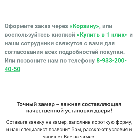
Оформите заказ через
«Корзину»
, или
воспользуйтесь кнопкой
«Купить в 1 клик»
и
наши сотрудники свяжутся с вами для
согласования всех подробностей покупки.
Купить межкомнатную дверь ТОСКАНА 640.21 с
Или позвоните нам по телефону
8-933-200-
багетом по низкой цене от производителя со склада в
Красноярске Вы можете в дверном салоне-магазине
40-50
"Ярдеко".
Точный замер – важная составляющая
качественной установки двери!
Оставьте заявку на замер, заполнив короткую форму,
и наш специалист позвонит Вам, расскажет условия и
запишет Вас на замер.