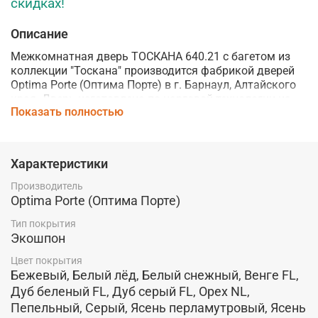
скидках!
Описание
Межкомнатная дверь ТОСКАНА 640.21 с багетом из
коллекции "Тоскана" производится фабрикой дверей
Optima Porte (Оптима Порте) в г. Барнаул, Алтайского
края. Дверь и
зготовлена по царговой технологии
из
Показать полностью
высококачественных материалов и отличается
высокой надежностью и долговечностью.
Покрытие:
Эко Шпон, полимерный материал с
Характеристики
защитным слоем оверлей. Прочное и устойчивое к
воздействию влаги, жиров и бытовой не абразивной
Производитель
химии покрытие. Заказчику предлагается 13
Optima Porte (Оптима Порте)
вариантов цветов покрытия: Бежевый, Белый лёд,
Белый снежный, Венге, Белёный дуб, Дуб серый, Орех,
Тип покрытия
Экошпон
Серый, Ясень перламутровый, Ясень светлый, Ясень
серебристый, Ясень тёмный, Пепельный.
Цвет покрытия
Бежевый, Белый лёд, Белый снежный, Венге FL,
Погонаж:
Данная дверь может комплектоваться как
Дуб беленый FL, Дуб серый FL, Орех NL,
телескопическим погонажем, так и классическим.
Производитель предлагает широкий ассортимент
Пепельный, Серый, Ясень перламутровый, Ясень