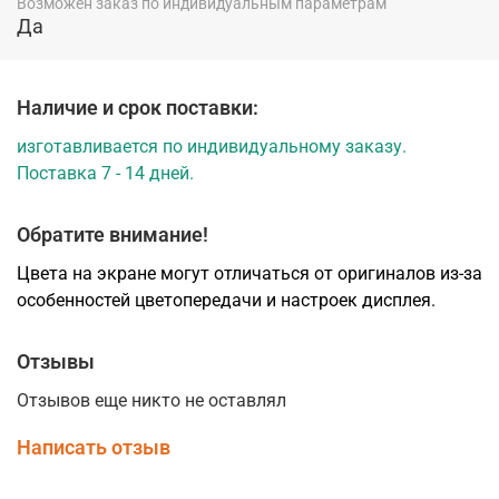
Возможен заказ по индивидуальным параметрам
МДФ и покрытый плёнкой экошпон, который придаёт
Да
двери дополнительный объём и изысканность.
Конструкция полотна двери серии Тоскана с БАГЕТОМ
производства фабрики "Optima Porte"
Наличие и срок поставки:
изготавливается по индивидуальному заказу.
Поставка 7 - 14 дней.
Обратите внимание!
Цвета на экране могут отличаться от оригиналов из-за
особенностей цветопередачи и настроек дисплея.
Отзывы
Отзывов еще никто не оставлял
Написать отзыв