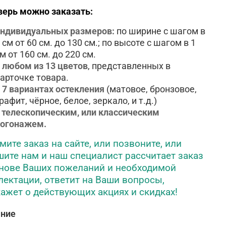
верь можно заказать:
ндивидуальных размеров:
по ширине с шагом в
 см
от 60 см. до 130 см.; по высоте с шагом в 1
см
от 160 см. до 220 см.
 любом из 13 цветов
, представленных в
арточке товара.
 7 вариантах остекления
(матовое, бронзовое,
рафит, чёрное, белое, зеркало, и т.д.)
 телескопическим, или классическим
погонажем.
ите заказ на сайте, или позвоните, или
ите нам и наш специалист рассчитает заказ
снове Ваших пожеланий и необходимой
ектации, ответит на Ваши вопросы,
ажет о действующих акциях и скидках!
ание