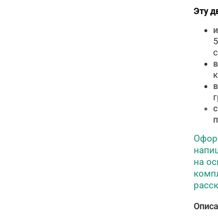
Эту д
и
5
в
к
в
г
с
Оформ
напиш
на о
компл
расск
Опис