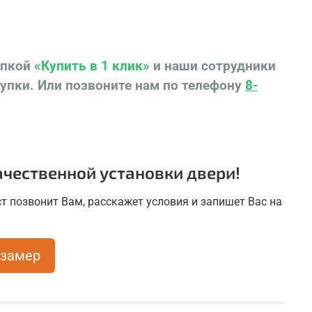
ь межкомнатную дверь ТУРИН 544.12 по
й цене от производителя со склада в
опкой
«Купить в 1 клик»
и наши сотрудники
оярске Вы можете в дверном салоне-магазине
купки.
Или позвоните нам по телефону
8-
ко".
чественной установки двери!
т позвонит Вам, расскажет условия и запишет Вас на
 замер