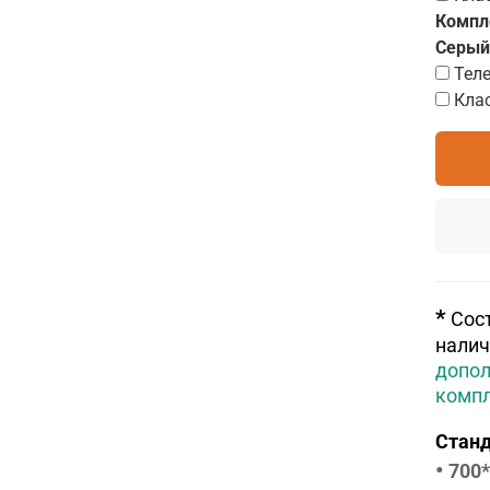
Компл
Серый
Тел
Кла
*
Сос
налич
допол
комп
Станд
•
700