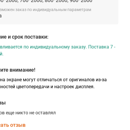
0*2000, 700*2000, 800*2000, 900*2000
 осуществляется на четыре березовых шканта
ыре винта размером 6*130мм.
зможен заказ по индивидуальным параметрам
а
Конструкция полотна двери серии Турин
производства фабрики "Optima Porte"
ие и срок поставки:
вливается по индивидуальному заказу. Поставка 7 -
й.
ите внимание!
на экране могут отличаться от оригиналов из-за
ностей цветопередачи и настроек дисплея.
вы
ов еще никто не оставлял
ать отзыв