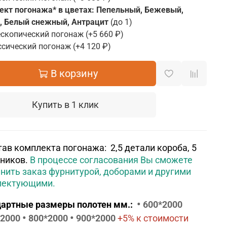
ект погонажа* в цветах: Пепельный, Бежевый,
, Белый снежный, Антрацит
(до 1)
ескопический погонаж
(+
5 660 ₽
)
ссический погонаж
(+
4 120 ₽
)
В корзину
Купить в 1 клик
тав комплекта погонажа: 2,5 детали короба, 5
ников.
В процессе согласования Вы сможете
нить заказ фурнитурой, доборами и другими
лектующими.
•
артные размеры полотен мм.:
600*2000
•
•
*2000
800*2000
900*2000
+5% к стоимости