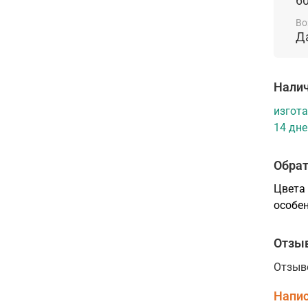
60
двери
и чет
Во
Д
Налич
изгота
14 дне
Обрат
Цвета 
особен
Отзы
Отзыв
Напис