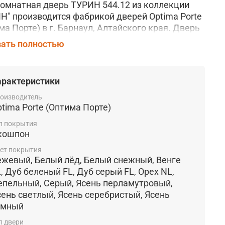
мнатная дверь ТУРИН 544.12 из коллекции
Н" производится фабрикой дверей
Optima Porte
ма Порте) в г. Барнаул, Алтайского края. Дверь
овлена по царговой технологии
из
ать полностью
окачественных материалов и отличается
ой надежностью и долговечностью
арактеристики
ление:
на выбор заказчика предлагается 7
нтов остекления, такие как: матовое,
оизводитель
овое, графит, чёрное, белое, зеркало,
tima Porte (Оптима Порте)
ачное и т.д.
п покрытия
кошпон
ытие:
Эко Шпон, полимерный материал с
ным слоем оверлей. Прочное и устойчивое к
ет покрытия
йствию влаги, жиров и бытовой не абразивной
ежевый, Белый лёд, Белый снежный, Венге
 покрытие. Заказчику предлагается 13 цветов
, Дуб беленый FL, Дуб серый FL, Орех NL,
тия: Бежевый, Белый лёд, Белый снежный,
епельный, Серый, Ясень перламутровый,
, Белёный дуб, Дуб серый, Орех, Серый, Ясень
сень светлый, Ясень серебристый, Ясень
мутровый, Ясень светлый, Ясень серебристый,
ёмный
 тёмный, Пепельный.
п двери