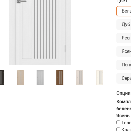
Цвет
Бел
Дуб
Ясе
Ясе
Пеп
Сер
Опции
Компле
белены
Ясень
Тел
Кла