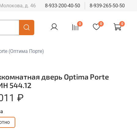
 Молокова, д. 46
8-933-200-40-50
8-939-265-50-50
0
0
0
rte (Оптима Порте)
комнатная дверь Optima Porte
ИН 544.12
011 ₽
за
отно