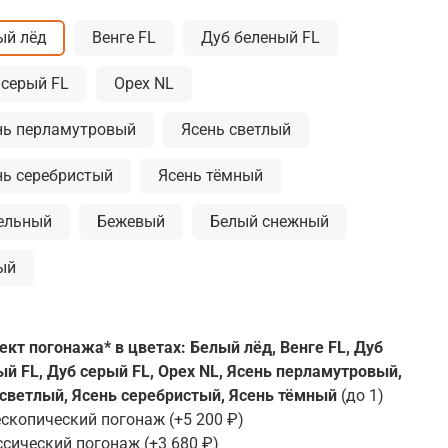
ый лёд
Венге FL
Дуб беленый FL
 серый FL
Орех NL
нь перламутровый
Ясень светлый
нь серебристый
Ясень тёмный
ельный
Бежевый
Белый снежный
ый
кт погонажа* в цветах: Белый лёд, Венге FL, Дуб
й FL, Дуб серый FL, Орех NL, Ясень перламутровый,
 светлый, Ясень серебристый, Ясень тёмный
(до 1)
ескопический погонаж
(+
5 200 ₽
)
ссический погонаж
(+
3 680 ₽
)