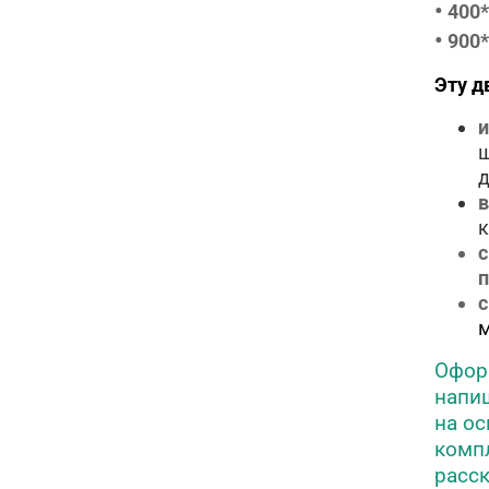
•
400
•
900
Эту д
и
ш
д
в
к
с
м
Оформ
напиш
на о
компл
расск