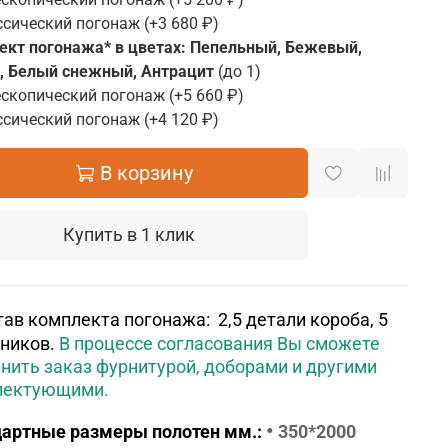
ссический погонаж
(+
3 680 ₽
)
ект погонажа* в цветах: Пепельный, Бежевый,
, Белый снежный, Антрацит
(до 1)
ескопический погонаж
(+
5 660 ₽
)
ссический погонаж
(+
4 120 ₽
)
В корзину
Купить в 1 клик
тав комплекта погонажа: 2,5 детали короба, 5
ников.
В процессе согласования Вы сможете
нить заказ фурнитурой, доборами и другими
лектующими.
•
артные размеры полотен мм.:
350*2000