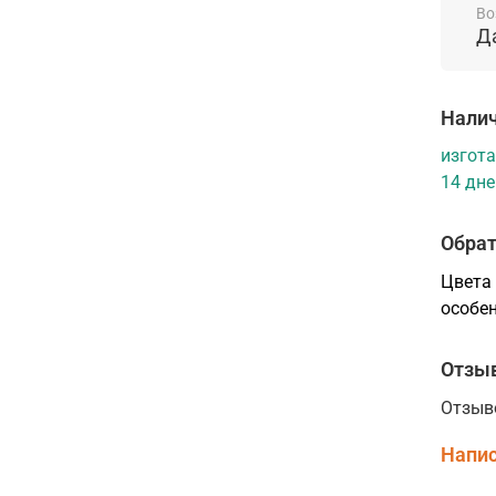
Во
ремон
Д
созда
соста
двери
Налич
и чет
изгота
14 дне
Обрат
Цвета 
особен
Отзы
Отзыв
Напис