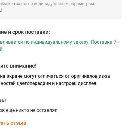
зможен заказ по индивидуальным параметрам
топригодность и большие возможности по
а
нию различных моделей дверей. Сечение царги
вляет - 100*38мм. Плита МДФ - 10мм. Сборка
 осуществляется на четыре березовых шканта
ие и срок поставки:
ыре винта размером 6*130мм.
вливается по индивидуальному заказу. Поставка 7 -
Конструкция полотна двери серии Турин
й.
производства фабрики "Optima Porte"
ите внимание!
на экране могут отличаться от оригиналов из-за
ностей цветопередачи и настроек дисплея.
вы
ов еще никто не оставлял
ать отзыв