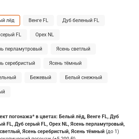
ый лёд
Венге FL
Дуб беленый FL
 серый FL
Орех NL
нь перламутровый
Ясень светлый
нь серебристый
Ясень тёмный
ельный
Бежевый
Белый снежный
ый
кт погонажа* в цветах: Белый лёд, Венге FL, Дуб
й FL, Дуб серый FL, Орех NL, Ясень перламутровый,
 светлый, Ясень серебристый, Ясень тёмный
(до 1)
ескопический погонаж
(+
5 200 ₽
)