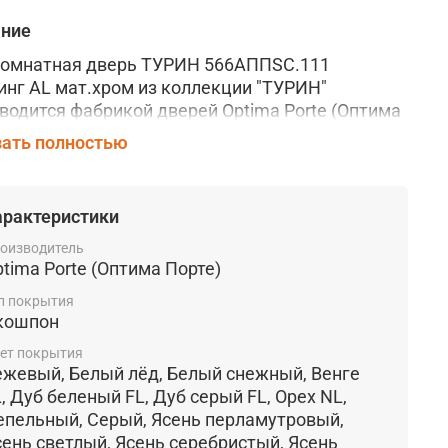
ание
омнатная дверь ТУРИН 566АППSC.111
нг AL мат.хром из коллекции "ТУРИН"
водится фабрикой дверей
Optima Porte (Оптима
) в г. Барнаул, Алтайского края. Дверь
ать полностью
овлена по царговой технологии
из
окачественных материалов и отличается
ой надежностью и долговечностью.
арактеристики
нности:
Данная модель производится с
оизводитель
ьзованием алюминиевого молдинга SB -
tima Porte (Оптима Порте)
ый чёрный, или SC - матовый хром, на выбор
п покрытия
чика.
кошпон
ытие:
Эко Шпон, полимерный материал с
ет покрытия
ным слоем оверлей. Прочное и устойчивое к
ежевый, Белый лёд, Белый снежный, Венге
йствию влаги, жиров и бытовой не абразивной
, Дуб беленый FL, Дуб серый FL, Орех NL,
 покрытие. Заказчику предлагается 13 цветов
епельный, Серый, Ясень перламутровый,
тия: Бежевый, Белый лёд, Белый снежный,
сень светлый, Ясень серебристый, Ясень