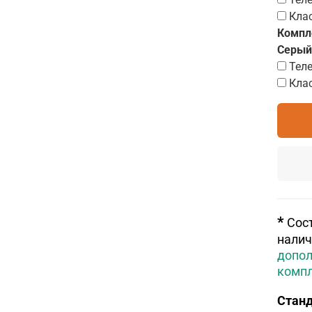
Кла
Компл
Серый
Тел
Кла
*
Сос
налич
допол
комп
Станд