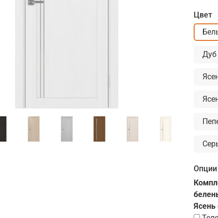
Цвет
Бел
Дуб
Ясе
Ясе
Пеп
Сер
Опции
Компле
белены
Ясень
Тел