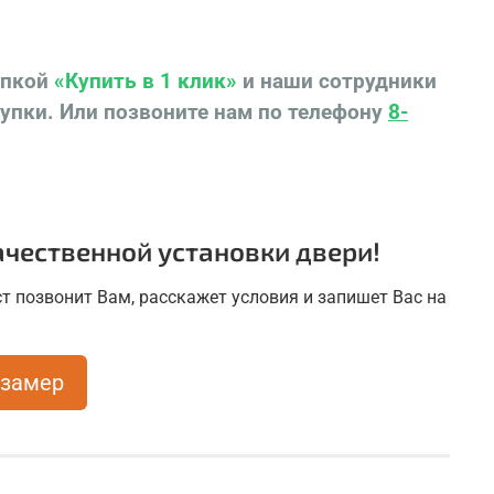
опкой
«Купить в 1 клик»
и наши сотрудники
купки.
Или позвоните нам по телефону
8-
ть межкомнатную дверь ТУРИН 566АППSC.111
нг AL мат.хром по низкой цене от
водителя со склада в Красноярске Вы можете в
ом салоне-магазине "Ярдеко".
чественной установки двери!
т позвонит Вам, расскажет условия и запишет Вас на
 замер