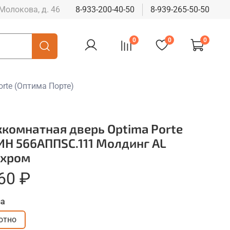
 Молокова, д. 46
8-933-200-40-50
8-939-265-50-50
0
0
0
rte (Оптима Порте)
комнатная дверь Optima Porte
ИН 566АППSC.111 Молдинг AL
.хром
60 ₽
за
отно