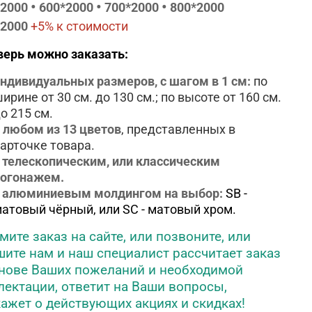
•
•
•
*2000
600*2000
700*2000
800*2000
*2000
+5% к стоимости
верь можно заказать:
ндивидуальных размеров, с шагом в 1 см:
по
ирине от 30 см. до 130 см.; по высоте от 160 см.
о 215 см.
 любом из 13 цветов
, представленных в
арточке товара.
 телескопическим, или классическим
погонажем.
с алюминиевым молдингом на выбор:
SB -
атовый чёрный, или SC - матовый хром.
ите заказ на сайте, или позвоните, или
ите нам и наш специалист рассчитает заказ
снове Ваших пожеланий и необходимой
ектации, ответит на Ваши вопросы,
ажет о действующих акциях и скидках!