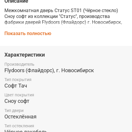
Описание
Межкомнатная дверь Статус ST01 (Чёрное стекло)
Сноу софт из коллекции "Статус", производства
фабрики дверей Flydoors (Флайдорс) г. Новосибирск,
имеет царговую конструкцию, изготовлена по
Показать полностью
"бескромочной" технологии из высококачественных
материалов.
Двери серии Статус выделяются использованием в
Характеристики
конструкции рамы полотна полукруглой царги
шириной 130 мм.
Производитель
Flydoors (Флайдорс), г. Новосибирск
Дверь имеет прочное покрытие СОФТ ТАЧ с матовой
фактурой и древесной текстурой. Особенность
Тип покрытия
данного покрытия - невероятно приятная на ощупь
Софт Тач
поверхность, напоминающая бархат.
Цвет покрытия
Сноу софт
Используемый в данной модели телескопический
погонаж значительно упрощает процесс установки.
Тип двери
Остеклённая
Купить межкомнатную дверь Статус ST01 (Чёрное
стекло) Сноу софт по выгодной цене производителя со
Тип остекления
склада в Красноярске Вы можете в магазине
Чёрное лакобель