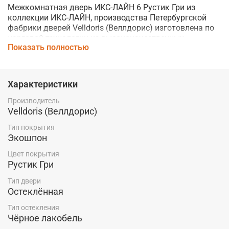
Межкомнатная дверь ИКС-ЛАЙН 6 Рустик Гри из
коллекции ИКС-ЛАЙН, производства Петербургской
фабрики дверей
Velldoris (Веллдорис)
изготовлена по
царговой технологии из высококачественных,
Показать полностью
современных материалов.
Благодаря использованию экошпона, дверь устойчива
к механическим повреждениям и влаге, что делает ее
Характеристики
идеальным выбором для любого помещения.
Производитель
Стекло Чёрное лакобель придает модели элегантность
Velldoris (Веллдорис)
и стиль.
Тип покрытия
Телескопический тип погонажа обеспечивает простоту
Экошпон
установки.
Цвет покрытия
Купить межкомнатную дверь ИКС-ЛАЙН 6 Рустик Гри
Рустик Гри
от фабрики дверей
Velldoris
по низкой цене
Тип двери
производителя со склада в Красноярске Вы можете в
Остеклённая
магазине компании "Ярдеко".
Тип остекления
Чёрное лакобель