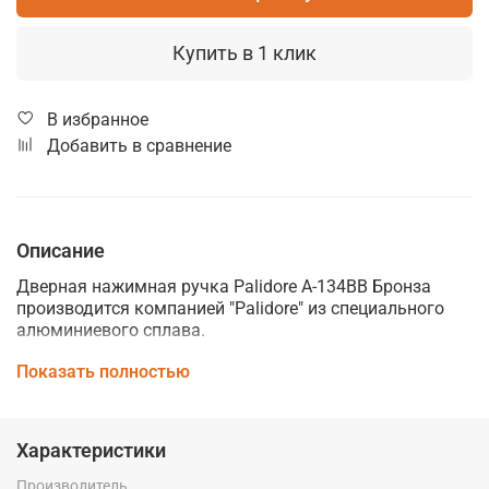
Купить в 1 клик
В избранное
Добавить в сравнение
Описание
Дверная нажимная ручка Palidore А-134BB Бронза
производится компанией "Palidore" из специального
алюминиевого сплава.
Дверные ручки Palidore изготавливаются по
Показать полностью
современным технологиям и отвечают высоким
стандартам качества. Они сочетают в себе
практичность использования, стильный внешний вид
Характеристики
и идеально подойдут к интерьеру любого помещения,
подчеркнув его элегантность и стиль.
Производитель