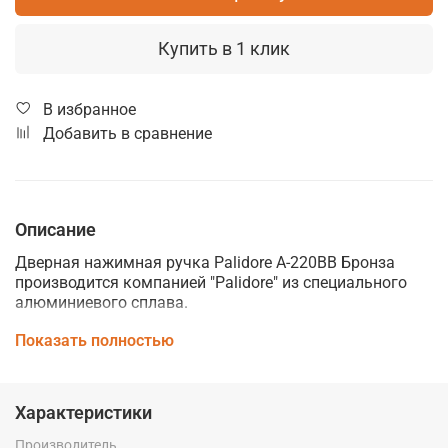
Купить в 1 клик
В избранное
Добавить в сравнение
Описание
Дверная нажимная ручка Palidore А-220ВВ Бронза
производится компанией "Palidore" из специального
алюминиевого сплава.
Дверные ручки Palidore изготавливаются по
Показать полностью
современным технологиям и отвечают высоким
стандартам качества. Они сочетают в себе
практичность использования, стильный внешний вид
Характеристики
и идеально подойдут к интерьеру любого помещения,
подчеркнув его элегантность и стиль.
Производитель