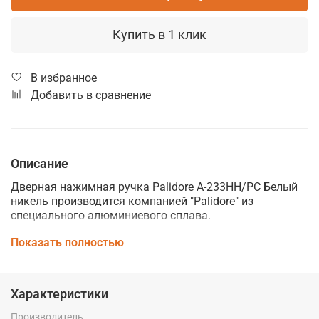
Купить в 1 клик
В избранное
Добавить в сравнение
Описание
Дверная нажимная ручка Palidore А-233НН/РС Белый
никель производится компанией "Palidore" из
специального алюминиевого сплава.
Дверные ручки Palidore изготавливаются по
Показать полностью
современным технологиям и отвечают высоким
стандартам качества. Они сочетают в себе
практичность использования, стильный внешний вид
Характеристики
и идеально подойдут к интерьеру любого помещения,
подчеркнув его элегантность и стиль.
Производитель