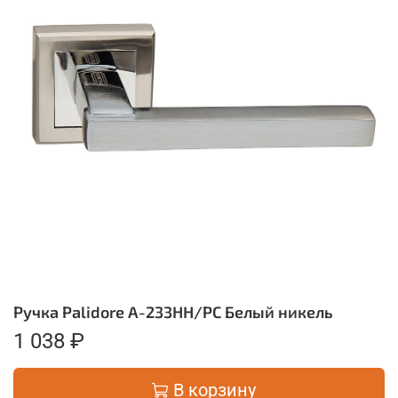
Ручка Palidore А-233НН/РС Белый никель
1 038 ₽
В корзину