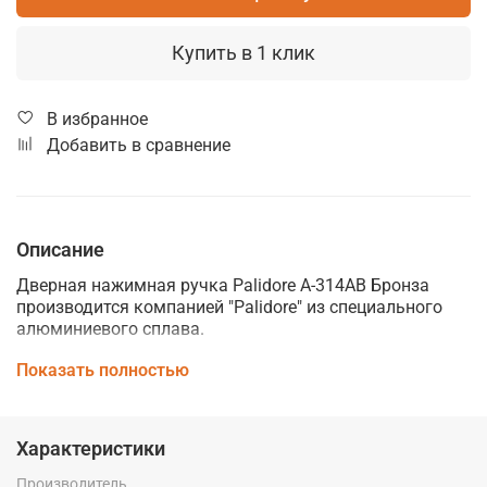
Купить в 1 клик
В избранное
Добавить в сравнение
Описание
Дверная нажимная ручка Palidore A-314AB Бронза
производится компанией "Palidore" из специального
алюминиевого сплава.
Дверные ручки Palidore изготавливаются по
Показать полностью
современным технологиям и отвечают высоким
стандартам качества. Они сочетают в себе
практичность использования, стильный внешний вид
Характеристики
и идеально подойдут к интерьеру любого помещения,
подчеркнув его элегантность и стиль.
Производитель