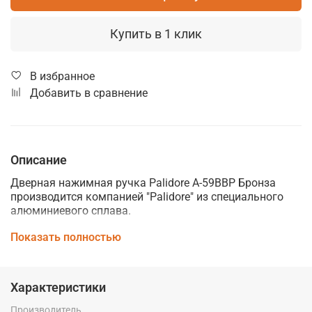
Купить в 1 клик
В избранное
Добавить в сравнение
Описание
Дверная нажимная ручка Palidore A-59BBP Бронза
производится компанией "Palidore" из специального
алюминиевого сплава.
Дверные ручки Palidore изготавливаются по
Показать полностью
современным технологиям и отвечают высоким
стандартам качества. Они сочетают в себе
практичность использования, стильный внешний вид
Характеристики
и идеально подойдут к интерьеру любого помещения,
подчеркнув его элегантность и стиль.
Производитель