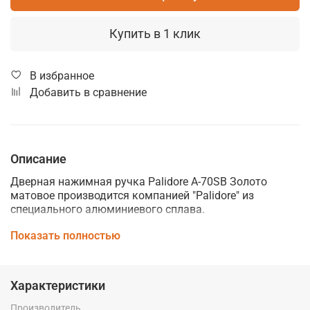
Купить в 1 клик
В избранное
Добавить в сравнение
Описание
Дверная нажимная ручка Palidore A-70SB Золото
матовое производится компанией "Palidore" из
специального алюминиевого сплава.
Дверные ручки Palidore изготавливаются по
Показать полностью
современным технологиям и отвечают высоким
стандартам качества. Они сочетают в себе
практичность использования, стильный внешний вид
Характеристики
и идеально подойдут к интерьеру любого помещения,
подчеркнув его элегантность и стиль.
Производитель