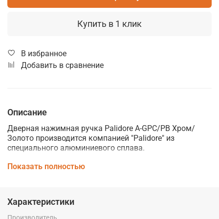
Купить в 1 клик
В избранное
Добавить в сравнение
Описание
Дверная нажимная ручка Palidore A-GPC/PB Хром/
Золото производится компанией "Palidore" из
специального алюминиевого сплава.
Дверные ручки Palidore изготавливаются по
Показать полностью
современным технологиям и отвечают высоким
стандартам качества. Они сочетают в себе
практичность использования, стильный внешний вид
Характеристики
и идеально подойдут к интерьеру любого помещения,
подчеркнув его элегантность и стиль.
Производитель