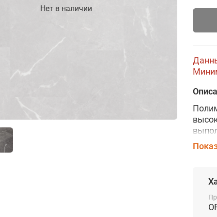
Нет в наличии
Данны
Миним
Опис
Полим
высок
выпол
Compo
Показ
верхн
предо
други
Х
служ
Пр
Напол
O
отлич