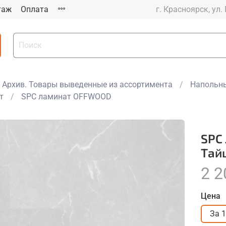
таж
Оплата
г. Красноярск, ул.
Архив. Товары выведенные из ассортимента
Напольны
т
SPC ламинат OFFWOOD
SPC
Тай
2 2
Цена
За 1