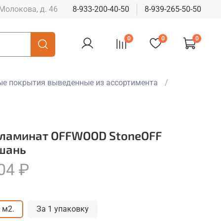
 Молокова, д. 46
8-933-200-40-50
8-939-265-50-50
0
0
0
е покрытия выведенные из ассортимента
 ламинат OFFWOOD StoneOFF
шань
04 ₽
 м2.
За 1 упаковку