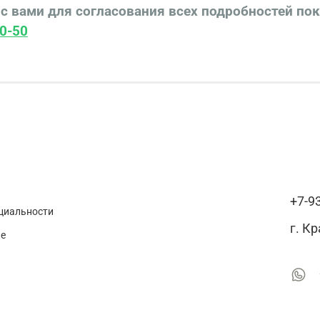
с вами для согласования всех подробностей по
0-50
+7-9
циальности
г. К
ие