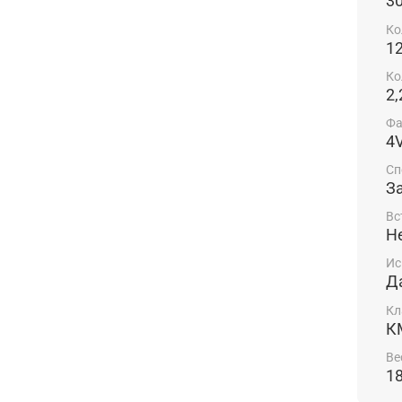
3
Ко
1
Ко
2,
Фа
4
Сп
З
Вс
Н
Ис
Д
Кл
К
Ве
18