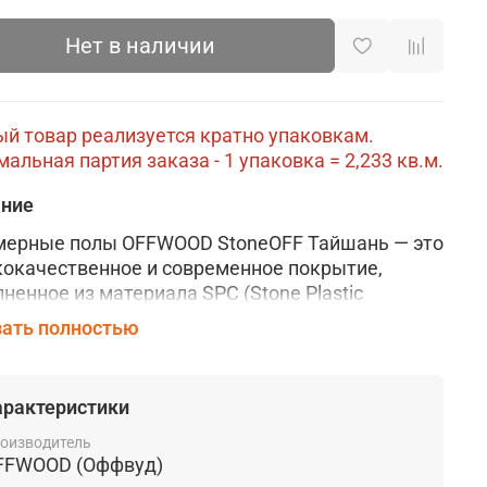
Нет в наличии
й товар реализуется кратно упаковкам.
альная партия заказа - 1 упаковка = 2,233 кв.м.
ание
ерные полы OFFWOOD StoneOFF Тайшань — это
окачественное и современное покрытие,
ненное из материала SPC (Stone Plastic
site). Данное напольное покрытие имеет
ать полностью
ий защитный слой толщиной 0,5 мм который
твращает появление царапин, потертостей и
х повреждений, значительно продлевая срок
арактеристики
бы.
оизводитель
ьное покрытие OFFWOOD коллекции StoneOFF
FFWOOD (Оффвуд)
ается не только своей прочностью и