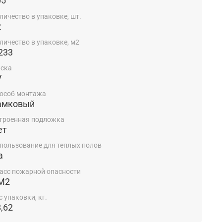
05
личество в упаковке, шт.
2
личество в упаковке, м2
233
ска
V
особ монтажа
амковый
троенная подложка
ет
пользование для теплых полов
а
асс пожарной опасности
М2
с упаковки, кг.
,62