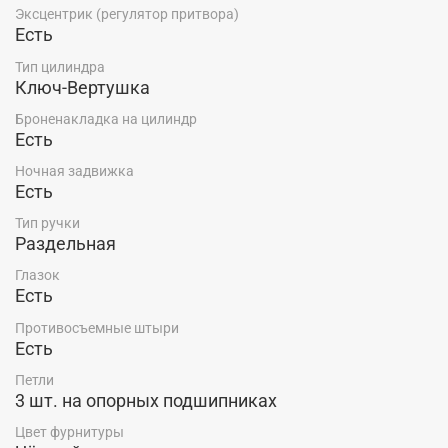
Эксцентрик (регулятор притвора)
Купить входную металлическую дверь БЕРИЛЛ
Есть
КВАДРО 3 от завода "Алмаз", по низкой цене
производителя со склада в г. Красноярск можно в
Тип цилиндра
салоне-магазине "Ярдеко".
Ключ-Вертушка
Броненакладка на цилиндр
Есть
Ночная задвижка
Есть
Тип ручки
Раздельная
Глазок
Есть
Противосъемные штыри
Есть
Петли
3 шт. на опорных подшипниках
Цвет фурнитуры