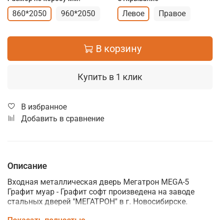
860*2050
960*2050
Левое
Правое
В корзину
Купить в 1 клик
В избранное
Добавить в сравнение
Описание
Входная металлическая дверь Мегатрон MEGA-5
Графит муар - Графит софт произведена на заводе
стальных дверей "МЕГАТРОН" в г. Новосибирске.
Внешняя металлическая часть двери окрашена в цвет