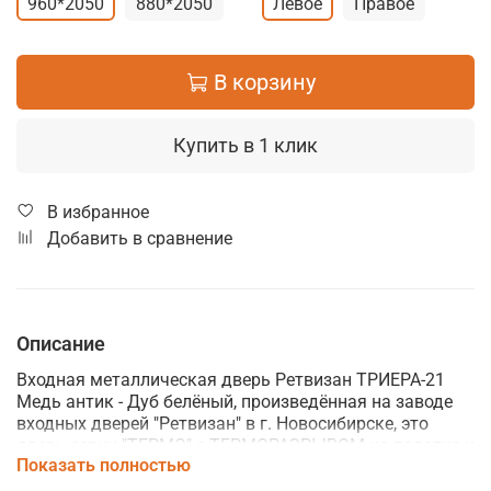
960*2050
880*2050
Левое
Правое
В корзину
Купить в 1 клик
В избранное
Добавить в сравнение
Описание
Входная металлическая дверь Ретвизан ТРИЕРА-21
Медь антик - Дуб белёный, произведённая на заводе
входных дверей "Ретвизан" в г. Новосибирске, это
д
верь серии "ТЕРМО" с ТЕРМОРАЗРЫВОМ на полотне и
Показать полностью
коробе.