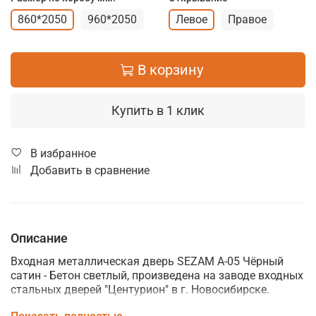
860*2050
960*2050
Левое
Правое
В корзину
Купить в 1 клик
В избранное
Добавить в сравнение
Описание
Входная металлическая дверь SEZAM A-05 Чёрный
сатин - Бетон светлый, произведена на заводе входных
стальных дверей "Центурион" в г. Новосибирске.
Максимальная толщина металла в 1 мм и толщина