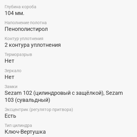
удобства в использовании.
Глубина короба
104 мм.
Внутренняя панель – МДФ, толщиной 10 мм. со
сдержанной, нейтральной фрезеровкой
добавляет
Наполнение полотна
Пенополистирол
изысканности и гармонично вписывается в различные
дизайнерские решения.
Контур уплотнения
2 контура уплотнения
Купить входную металлическую дверь SEZAM A-05
Чёрный сатин - Бетон светлый по низкой цене
Терморазрыв
производителя, со склада в г. Красноярск, можно в
Нет
салоне-магазине компании "Ярдеко".
Зеркало
Нет
Замки
Sezam 102 (цилиндровый с защёлкой), Sezam
103 (сувальдный)
Эксцентрик (регулятор притвора)
Есть
Тип цилиндра
Ключ-Вертушка