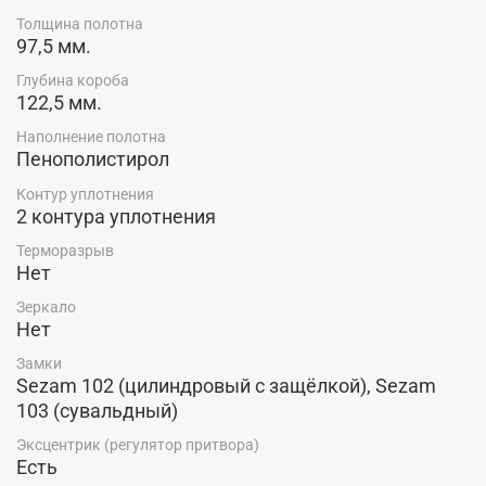
Дополнительная независимая ночная задвижка
Толщина полотна
повышает безопасность, а раздельная ручка и глазок
97,5 мм.
добавляют удобства в использовании.
Глубина короба
Купить входную металлическую дверь SEZAM A-11
122,5 мм.
Чёрный муар+Кашемир графит - Кашемир силивер по
низкой цене производителя, со склада в г. Красноярск,
Наполнение полотна
Пенополистирол
можно в салоне-магазине компании "Ярдеко".
Контур уплотнения
2 контура уплотнения
Терморазрыв
Нет
Зеркало
Нет
Замки
Sezam 102 (цилиндровый с защёлкой), Sezam
103 (сувальдный)
Эксцентрик (регулятор притвора)
Есть