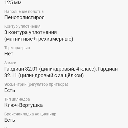
125 мм.
Установленные в двери
Центурион C-108
два
цилиндровых замка – Гардиан 32.01 (4 класс) и
Наполнение полотна
Гардиан 32.11 (цилиндровый, 4 класс) обеспечивают
Пенополистирол
надёжную защиту помещения, а противосъемные
Контур уплотнения
штыри со стороны петель препятствуют вскрытию.
3 контура уплотнения
В целом входная металлическая дверь Центурион
(магнитные+трехкамерные)
С-108, обладая отличными качеством и
Терморазрыв
надёжностью,
выглядит дорого и стильно при
Нет
оптимальном бюджете.
Замки
Купить входную металлическую дверь С-108 от завода
Гардиан 32.01 (цилиндровый, 4 класс), Гардиан
"Центурион", по низкой цене производителя со склада
32.11 (цилиндровый с защёлкой)
в г. Красноярск можно в салоне-магазине "Ярдеко".
Эксцентрик (регулятор притвора)
Есть
Тип цилиндра
Ключ-Вертушка
Броненакладка на цилиндр
Есть