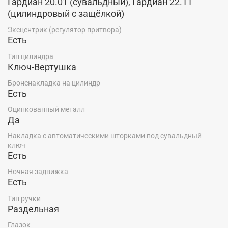
Гардиан 20.01 (сувальдный), Гардиан 22.11
самых надежных систем на рынке. Основной замок –
(цилиндровый с защёлкой)
цилиндровый, с термоштоком, и дополнительный –
сувальдный, с доступом снаружи двери, исключают
Эксцентрик (регулятор притвора)
возможность промерзания и продувания.
Есть
Купить входную металлическую дверь Центурион
Тип цилиндра
ТЕРМО Т-3 Premium от Новосибирского завода дверей
Ключ-Вертушка
"Центурион", по низкой цене производителя, со склада
Броненакладка на цилиндр
в г. Красноярск, можно в салоне-магазине "Ярдеко".
Есть
Оцинкованный металл
Да
Накладка с автоматическими шторками под сувальдный
ключ
Есть
Ночная задвижка
Есть
Тип ручки
Раздельная
Глазок