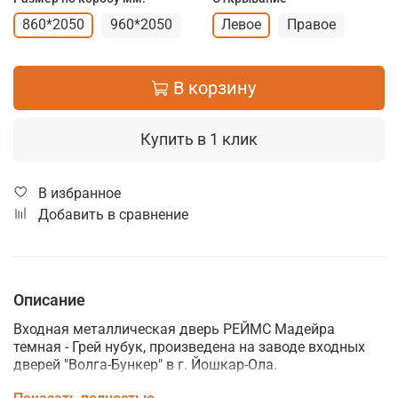
860*2050
960*2050
Левое
Правое
В корзину
Купить в 1 клик
В избранное
Добавить в сравнение
Описание
Входная металлическая дверь РЕЙМС Мадейра
темная - Грей нубук, произведена на заводе входных
дверей "Волга-Бункер" в г. Йошкар-Ола.
Внешняя МДФ панель выполнена в цвете "
Мадейра