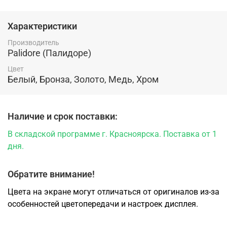
от производителя "Palidore" изготавливаются по
современным технологиям и отвечают высоким
Характеристики
стандартам качества.
Бренд действует на рынке с
2008 года и успел зарекомендовать себя как
Производитель
надежный производитель дверной фурнитуры.
Palidore (Палидоре)
Отличительными и важными особенностями
фурнитуры для межкомнатных дверей от компании
Цвет
Белый, Бронза, Золото, Медь, Хром
Palidore являются д
лительный срок службы,
умеренные цены при высоком качестве продукции, а
также современный и разнообразный дизайн
Наличие и срок поставки:
Купить роликовую защёлку для межкомнатных
дверей Palidore L2 по низкой цене от производителя со
В складской программе г. Красноярска. Поставка от 1
склада в Красноярске Вы можете в магазине "Ярдеко".
дня.
Обратите внимание!
Цвета на экране могут отличаться от оригиналов из-за
особенностей цветопередачи и настроек дисплея.