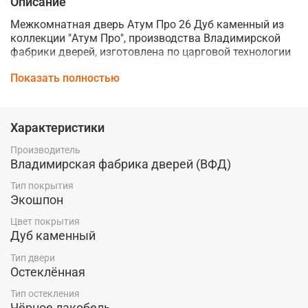
Описание
Межкомнатная дверь Атум Про 26 Дуб каменный из
коллекции "Атум Про", производства Владимирской
фабрики дверей, изготовлена по царговой технологии
из высококачественных материалов, отличается
Показать полностью
надежностью, долговечностью и станет прекрасным
дополнением современного интерьера благодаря
своей эстетике и функциональности.
Характеристики
В данной модели используется
непрозрачное
окрашенное стекло лакобель черного цвета.
Производитель
Владимирская фабрика дверей (ВФД)
Выполненная по бескромочной технологии
окутывания элементов дверного блока на 360°, дверь
Тип покрытия
имеет покрытие ЭКОШПОН с специальным защитным
Экошпон
слоем лака немецкого производства. Данная дверь
Цвет покрытия
устойчива к воздействию влаги и образованию
Дуб каменный
царапин, что позволяет устанавливать её даже во
влажных помещениях без риска повреждения
Тип двери
поверхности.
Остеклённая
Полнотелая, композитная структура модели включает
Тип остекления
в себя такие материалы как МДФ и древесно-
Чёрное лакобель