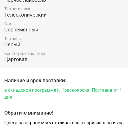
стружечный брус для большей прочности и
Тип погонажа
стабильности конструкции.
Телескопический
Купить межкомнатную дверь Атум Про 26 Дуб
Стиль
каменный производства ВФД по низкой цене
Современный
производителя в Красноярске можно в магазине
компании "Ярдеко".
Тон цвета
Серый
Конструкция полотна
Царговая
Наличие и срок поставки:
в складской программе г. Красноярска. Поставка от 1
дня.
Обратите внимание!
Цвета на экране могут отличаться от оригиналов из-за