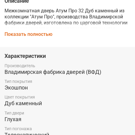
Описание
Межкомнатная дверь Атум Про 32 Дуб каменный из
коллекции "Атум Про", производства Владимирской
фабрики дверей, изготовлена по царговой технологии
из высококачественных материалов, отличается
Показать полностью
надежностью, долговечностью и станет прекрасным
дополнением современного интерьера благодаря
своей эстетике и функциональности.
Характеристики
Выполненная по бескромочной технологии
окутывания элементов дверного блока на 360°, дверь
Производитель
имеет покрытие ЭКОШПОН с специальным защитным
Владимирская фабрика дверей (ВФД)
слоем лака немецкого производства. Данная дверь
устойчива к воздействию влаги и образованию
Тип покрытия
Экошпон
царапин, что позволяет устанавливать её даже во
влажных помещениях без риска повреждения
Цвет покрытия
поверхности.
Дуб каменный
Полнотелая, композитная структура модели включает
Тип двери
в себя такие материалы как МДФ и древесно-
Глухая
стружечный брус для большей прочности и
стабильности конструкции.
Тип погонажа
Телескопический