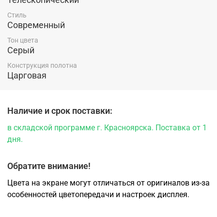
Купить межкомнатную дверь Атум Про 32 Дуб
Стиль
каменный производства ВФД по низкой цене
Современный
производителя в Красноярске можно в магазине
компании "Ярдеко".
Тон цвета
Серый
Конструкция полотна
Царговая
Наличие и срок поставки:
в складской программе г. Красноярска. Поставка от 1
дня.
Обратите внимание!
Цвета на экране могут отличаться от оригиналов из-за
особенностей цветопередачи и настроек дисплея.