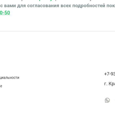
с вами для согласования всех подробностей по
0-50
+7-9
циальности
г. К
ие