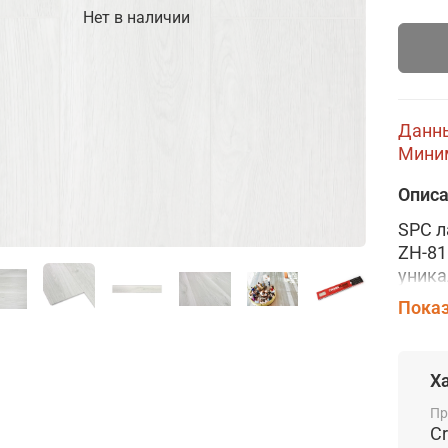
Нет в наличии
Данны
Миним
Опис
SPC л
ZH-81
уника
влаго
Показ
погло
Покры
механ
Х
испол
цвето
Пр
C
имити