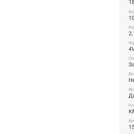
1
Ко
1
Ко
2,
Фа
4
Сп
З
Вс
Н
Ис
Д
Кл
К
Ве
15