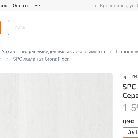
таж
Оплата
г. Красноярск, ул.
Архив. Товары выведенные из ассортимента
Напольны
т
SPC ламинат CronaFloor
арт.
ZH
SPC
Сер
1 5
Цена
За 1