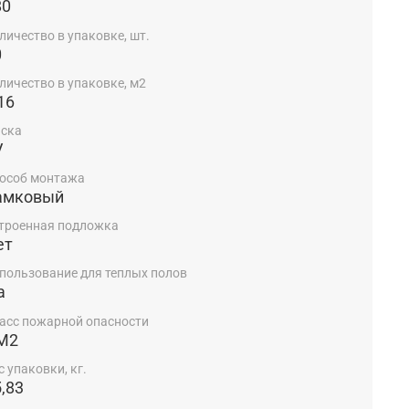
80
личество в упаковке, шт.
0
личество в упаковке, м2
16
ска
V
особ монтажа
амковый
троенная подложка
ет
пользование для теплых полов
а
асс пожарной опасности
М2
с упаковки, кг.
,83