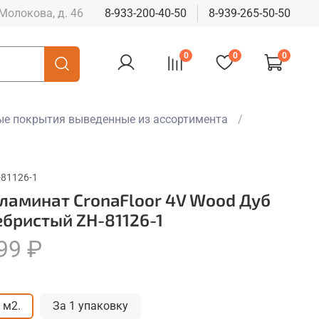
 Молокова, д. 46
8-933-200-40-50
8-939-265-50-50
0
0
0
е покрытия выведенные из ассортимента
-81126-1
 ламинат CronaFloor 4V Wood Дуб
ебристый ZH-81126-1
99 ₽
 м2.
За 1 упаковку