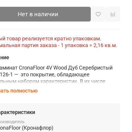
Нет в наличии
й товар реализуется кратно упаковкам.
альная партия заказа - 1 упаковка = 2,16 кв.м.
ание
аминат CronaFloor 4V Wood Дуб Серебристый
126-1 —
это покрытие, обладающее
льным набором характеристик. В их числе
стойкость, повышенная прочность, способность
ать полностью
щать звуки и совместимость с теплыми полами.
тие имеет простой и надежный замковый
изм, а уход за ламинатом не требует
арактеристики
ьзования специальных средств. Широкая
вая гамма и большой выбор дизайнов,
оизводитель
ronaFloor (Кронафлор)
рующих поверхность натурального дерева,