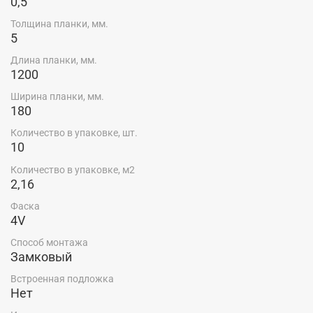
0,5
Купить SPC ламинат CronaFloor Grand Sequoia Дуб
Каменный XJ1053-8 по низкой цене производителя в г.
Толщина планки, мм.
5
Красноярске можно в салоне-магазине "Ярдеко".
Длина планки, мм.
1200
Ширина планки, мм.
180
Количество в упаковке, шт.
10
Количество в упаковке, м2
2,16
Фаска
4V
Способ монтажа
Замковый
Встроенная подложка
Нет