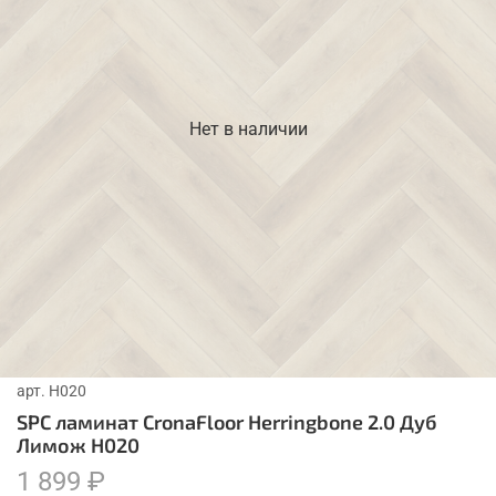
Нет в наличии
арт.
H020
SPC ламинат CronaFloor Herringbone 2.0 Дуб
Лимож H020
1 899 ₽