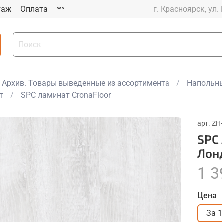
таж
Оплата
г. Красноярск, ул.
Архив. Товары выведенные из ассортимента
Напольны
т
SPC ламинат CronaFloor
арт.
ZH
SPC
Лон
1 3
Цена
За 1