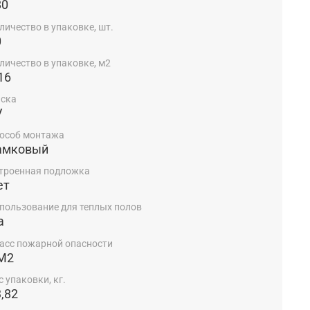
80
личество в упаковке, шт.
0
личество в упаковке, м2
16
ска
V
особ монтажа
амковый
троенная подложка
ет
пользование для теплых полов
а
асс пожарной опасности
М2
с упаковки, кг.
,82