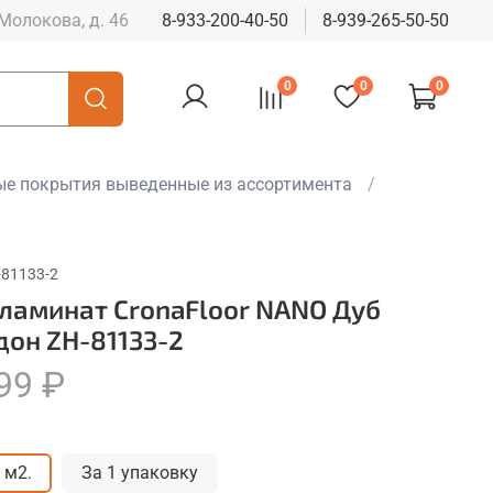
 Молокова, д. 46
8-933-200-40-50
8-939-265-50-50
0
0
0
е покрытия выведенные из ассортимента
-81133-2
 ламинат CronaFloor NANO Дуб
дон ZH-81133-2
99 ₽
 м2.
За 1 упаковку