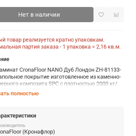
Нет в наличии
й товар реализуется кратно упаковкам.
альная партия заказа - 1 упаковка = 2,16 кв.м.
ание
аминат CronaFloor NANO Дуб Лондон ZH-81133-
апольное покрытие изготовленное
из
каменно-
мерного
композита SPC с плотностью 2000 кг/
еет
декоры, которые реалистично
ать полностью
оизводят древесную текстуру
ечивая сочетание стильного дизайна и
ных эксплуатационных характеристик.
арактеристики
тие обладает влагостойкостью, совместимо с
оизводитель
ми полами.. Толщина досок составляет 3,5 мм,
ronaFloor (Кронафлор)