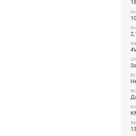
1
Ко
1
Ко
2,
Фа
4
Сп
З
Вс
Н
Ис
Д
Кл
К
Ве
13