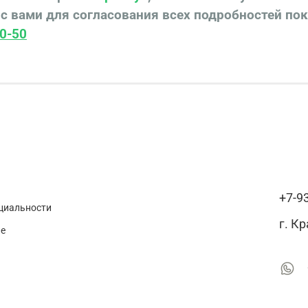
с вами для согласования всех подробностей по
0-50
+7-9
циальности
г. К
ие