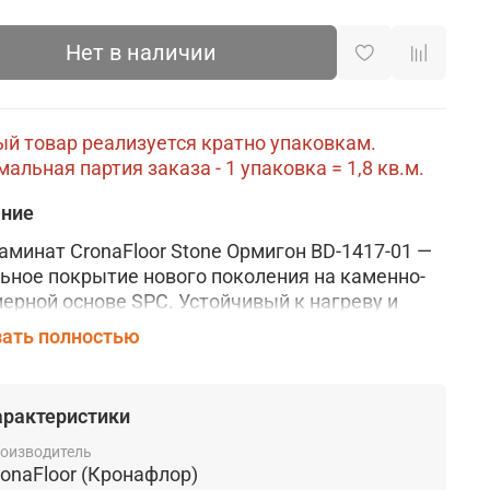
Нет в наличии
й товар реализуется кратно упаковкам.
альная партия заказа - 1 упаковка = 1,8 кв.м.
ание
аминат CronaFloor Stone Ормигон BD-1417-01 —
льное покрытие
нового поколения на
каменно-
мерной
основе SPC. Устойчивый к нагреву и
, этот материал не требует температурных
ать полностью
ов, что отличает его от классических LVT
тий. Ламинат имеет декоративный слой с
еалистичными рисунками. Поверхность
арактеристики
та защитным слоем из ПВХ, полиуретана и
 предохраняющим от царапин и пятен. Прочный
оизводитель
ronaFloor (Кронафлор)
вый механизм обеспечивает легкую и быструю