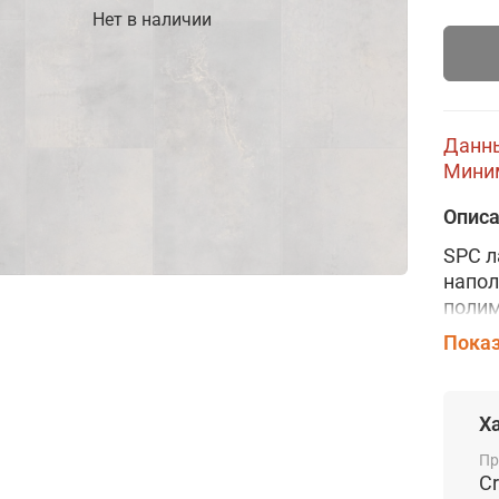
Нет в наличии
Данны
Миним
Опис
SPC л
напо
поли
влаге
Показ
зазор
покры
фотор
Х
покры
лака,
Пр
C
замко