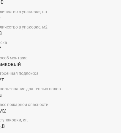
00
личество в упаковке, шт.
0
личество в упаковке, м2
8
ска
V
особ монтажа
амковый
троенная подложка
ет
пользование для теплых полов
а
асс пожарной опасности
М2
с упаковки, кг.
,8