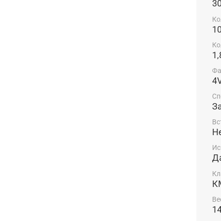
3
Ко
1
Ко
1,
Фа
4
Сп
З
Вс
Н
Ис
Д
Кл
К
Ве
14