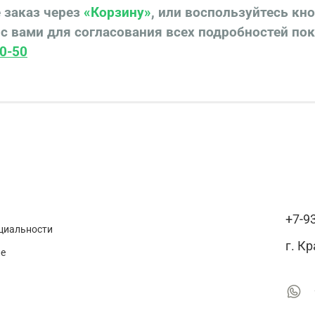
 заказ через
«Корзину»
, или воспользуйтесь кн
с вами для согласования всех подробностей по
0-50
+7-9
циальности
г. К
ие