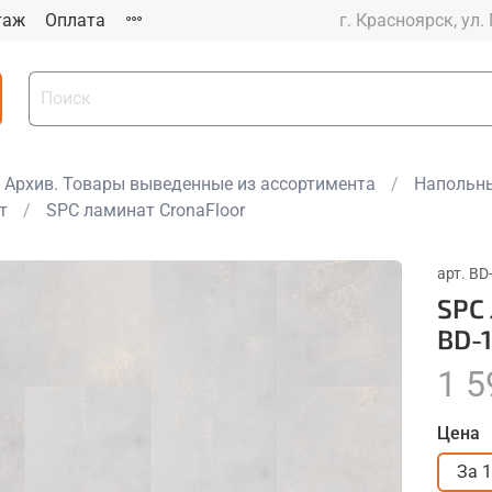
таж
Оплата
г. Красноярск, ул.
Архив. Товары выведенные из ассортимента
Напольны
т
SPC ламинат CronaFloor
арт.
BD
SPC
BD-1
1 5
Цена
За 1