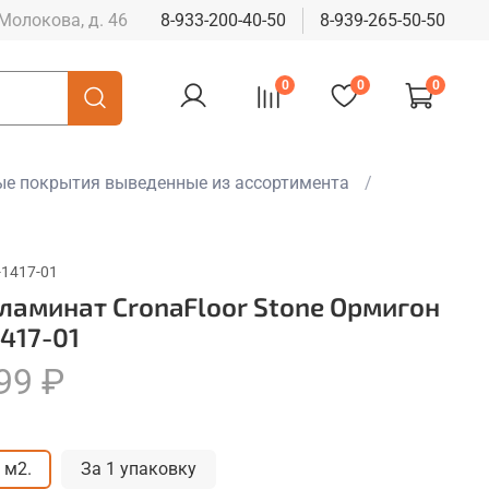
 Молокова, д. 46
8-933-200-40-50
8-939-265-50-50
0
0
0
е покрытия выведенные из ассортимента
-1417-01
 ламинат CronaFloor Stone Ормигон
417-01
99 ₽
 м2.
За 1 упаковку